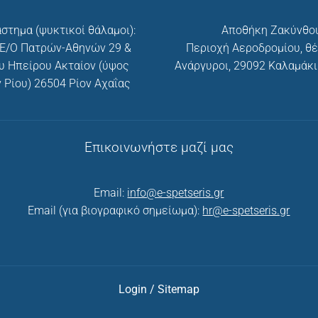
στημα (ψυκτικοί θάλαμοι):
Αποθήκη Ζακύνθου
 Ε/Ο Πατρών-Αθηνών 29 &
Περιοχή Αεροδρομίου, θέ
υ Ηπείρου Ακταίον (ύψος
Ανάργυροι, 29092 Καλαμάκ
 Ρίου) 26504 Ρίον Αχαΐας
Επικοινωνήστε μαζί μας
Email:
info@e-spetseris.gr
Email (για βιογραφικό σημείωμα):
hr@e-spetseris.gr
Login
/
Sitemap