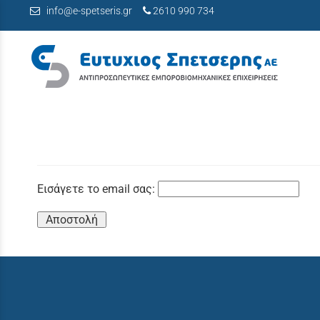
info@e-spetseris.gr
2610 990 734
Link προς Αρχική Σελίδα
Εισάγετε το email σας:
Αποστολή